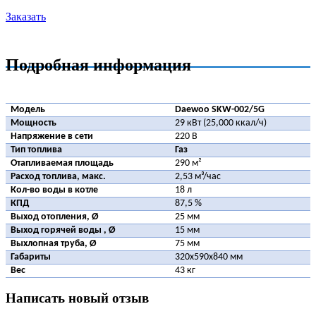
Заказать
Подробная информация
Модель
Daewoo SKW-002/5G
Мощность
29 кВт (25,000 ккал/ч)
Напряжение в сети
220 В
Тип топлива
Газ
Отапливаемая площадь
290 м²
Расход топлива, макс.
2,53 м³/час
Кол-во воды в котле
18 л
КПД
87,5 %
Выход отопления, Ø
25 мм
Выход горячей воды , Ø
15 мм
Выхлопная труба, Ø
75 мм
Габариты
320х590х840 мм
Вес
43 кг
Написать новый отзыв