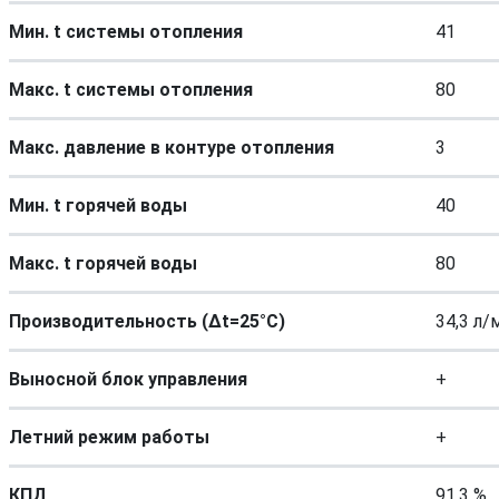
Мин. t системы отопления
41
Макс. t системы отопления
80
Макс. давление в контуре отопления
3
Мин. t горячей воды
40
Макс. t горячей воды
80
Производительность (Δt=25°C)
34,3 л/
Выносной блок управления
+
Летний режим работы
+
КПД
91,3 %